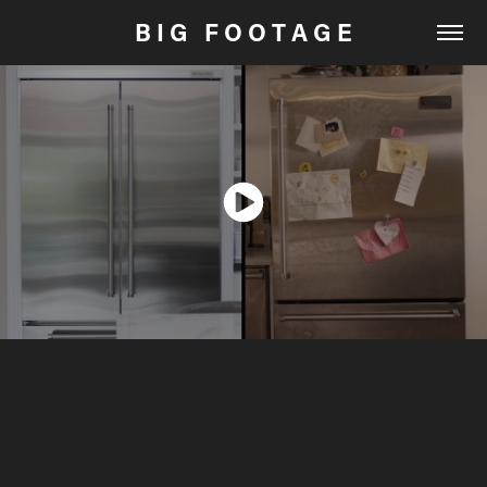
B I G   F O O T A G E